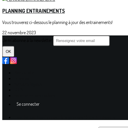
PLANNING ENTRAINEMENTS
Vous trouverez ci-dessous le planning à jour des entrainements!
22 novembre 2023
Je m'abonne à la newsletter
OK
Plan du site
Licences
Mentions légales
CGUV
Paramétrer vos cookies
Se connecter
Propulsé par AssoConnect, le logiciel des Clubs Omnisports