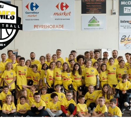
Exporter les lignes sélectionnées
Exporter toutes les colonnes
Exporter uniquement les colonnes affichées
Menu
<
>
Résultats du Week-End
Programme du Week-End
Évènements
Documents Utiles
Galeries photo
?>
Images de la page d'accueil
Cliquez pour éditer