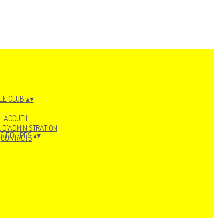
LE CLUB
▴
▾
ACCUEIL
 D'ADMINISTRATION
S ÉQUIPES
▴
▾
CONTACTS