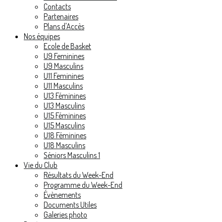
Contacts
Partenaires
Plans d'Accès
Nos équipes
Ecole de Basket
U9 Feminines
U9 Masculins
U11 Feminines
U11 Masculins
U13 Féminines
U13 Masculins
U15 Féminines
U15 Masculins
U18 Féminines
U18 Masculins
Séniors Masculins 1
Vie du Club
Résultats du Week-End
Programme du Week-End
Évènements
Documents Utiles
Galeries photo