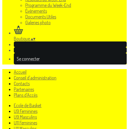
Programme du Week-End
Évènements
Documents Utiles
Galeries photo
Boutique
▴
▾
Se connecter
Accueil
Conseil d'administration
Contacts
Partenaires
Plans d'Accès
Ecole de Basket
U9 Feminines
U9 Masculins
U11 Feminines
U11 Masculins