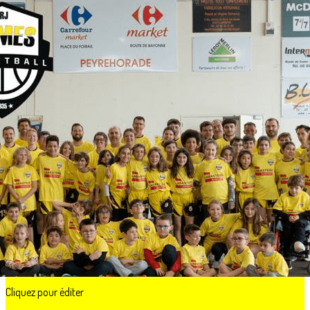
Exporter les lignes sélectionnées
Exporter toutes les colonnes
Exporter uniquement les colonnes affichées
Menu
?>
Images de la page d'accueil
Cliquez pour éditer
Ajoutez un logo, un bouton, des réseaux sociaux
Cliquez pour éditer