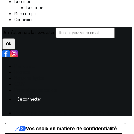
Boutique
Boutique
Mon compte
Connexion
Je m'abonne à la newsletter
OK
Plan du site
Licences
Mentions légales
CGUV
Paramétrer vos cookies
Se connecter
Propulsé par AssoConnect, le logiciel des Clubs Omnisports
Vos choix en matière de confidentialité