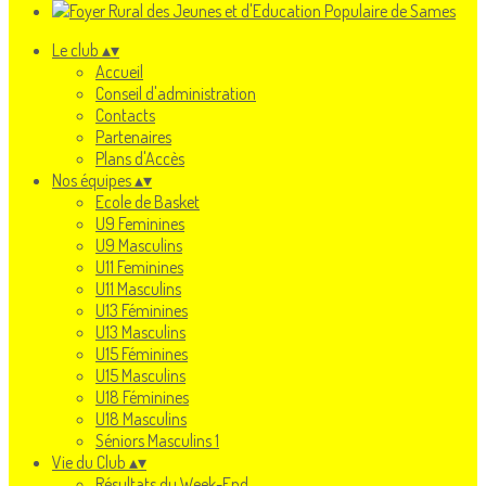
Le club
▴
▾
Accueil
Conseil d'administration
Contacts
Partenaires
Plans d'Accès
Nos équipes
▴
▾
Ecole de Basket
U9 Feminines
U9 Masculins
U11 Feminines
U11 Masculins
U13 Féminines
U13 Masculins
U15 Féminines
U15 Masculins
U18 Féminines
U18 Masculins
Séniors Masculins 1
Vie du Club
▴
▾
Résultats du Week-End