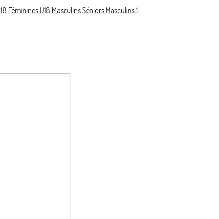
18 Féminines
U18 Masculins
Séniors Masculins 1