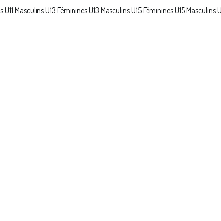
es
U11 Masculins
U13 Féminines
U13 Masculins
U15 Féminines
U15 Masculins
U