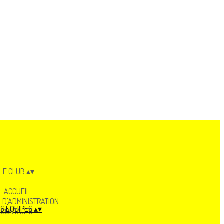
LE CLUB
▴
▾
ACCUEIL
 D'ADMINISTRATION
S ÉQUIPES
▴
▾
CONTACTS