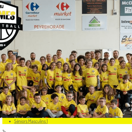
Exporter les lignes sélectionnées
Exporter toutes les colonnes
Exporter uniquement les colonnes affichées
Menu
<
>
Ecole de Basket
U9 Feminines
U9 Masculins
U11 Feminines
U11 Masculins
U13 Féminines
U13 Masculins
U15 Féminines
U15 Masculins
U18 Féminines
U18 Masculins
Séniors Masculins 1
?>