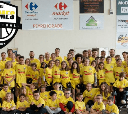
Exporter les lignes sélectionnées
Exporter toutes les colonnes
Exporter uniquement les colonnes affichées
Menu
<
>
Résultats du Week-End
Programme du Week-End
Évènements
Documents Utiles
Galeries photo
?>
Images de la page d'accueil
Cliquez pour éditer