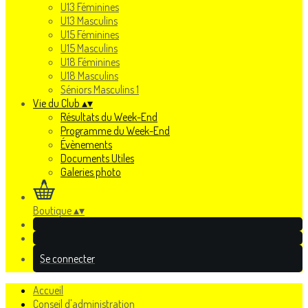
U13 Féminines
U13 Masculins
U15 Féminines
U15 Masculins
U18 Féminines
U18 Masculins
Séniors Masculins 1
Vie du Club
▴
▾
Résultats du Week-End
Programme du Week-End
Évènements
Documents Utiles
Galeries photo
Boutique
▴
▾
Se connecter
Accueil
Conseil d'administration