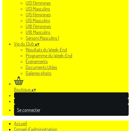
U13 Féminines
U13 Masculins
U15 Féminines
U15 Masculins
U18 Féminines
U18 Masculins
Séniors Masculins 1
Vie du Club
▴
▾
Résultats du Week-End
Programme du Week-End
Évènements
Documents Utiles
Galeries photo
Boutique
▴
▾
Se connecter
Accueil
Conseil d'administration