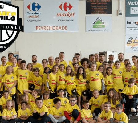
Exporter les lignes sélectionnées
Exporter toutes les colonnes
Exporter uniquement les colonnes affichées
Menu
<
>
Résultats du Week-End
Programme du Week-End
Évènements
Documents Utiles
Galeries photo
?>
Images de la page d'accueil
Cliquez pour éditer