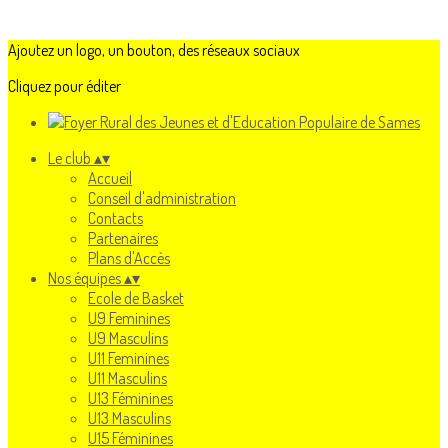
Ajoutez un logo, un bouton, des réseaux sociaux
Cliquez pour éditer
Le club
▴
▾
Accueil
Conseil d'administration
Contacts
Partenaires
Plans d'Accès
Nos équipes
▴
▾
Ecole de Basket
U9 Feminines
U9 Masculins
U11 Feminines
U11 Masculins
U13 Féminines
U13 Masculins
U15 Féminines