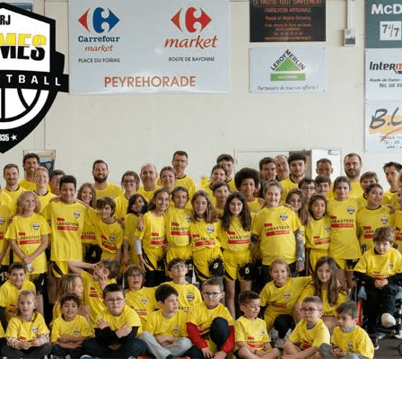
Menu
<
>
Résultats du Week-End
Programme du Week-End
Évènements
Documents Utiles
Galeries photo
?>
Images de la page d'accueil
Cliquez pour éditer