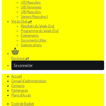
U15 Masculins
U18 Féminines
U18 Masculins
Séniors Masculins 1
Vie du Club
▴
▾
Résultats du Week-End
Programme du Week-End
Évènements
Documents Utiles
Galeries photo
Boutique
▴
▾
Se connecter
Accueil
Conseil d'administration
Contacts
Partenaires
Plans d'Accès
Ecole de Basket