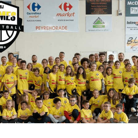
Menu
<
>
Résultats du Week-End
Programme du Week-End
Évènements
Documents Utiles
Galeries photo
?>
Images de la page d'accueil
Cliquez pour éditer