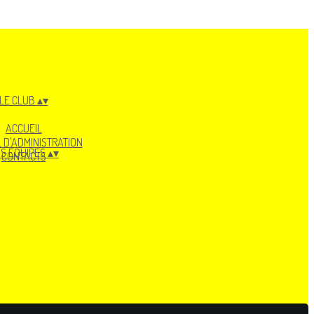
LE CLUB
▴
▾
ACCUEIL
 D'ADMINISTRATION
S ÉQUIPES
▴
▾
CONTACTS