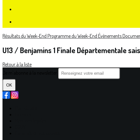
Résultats du Week-End
Programme du Week-End
Évènements
Document
U13 / Benjamins 1 Finale Départementale sai
Retour à la liste
Je m'abonne à la newsletter
OK
Plan du site
Licences
Mentions légales
CGUV
Paramétrer vos cookies