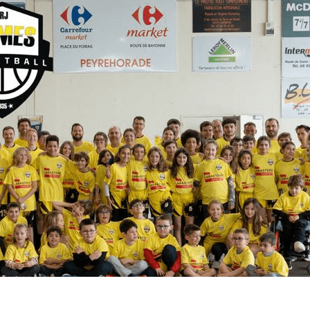
Exporter les lignes sélectionnées
Exporter toutes les colonnes
Exporter uniquement les colonnes affichées
Menu
<
>
Résultats du Week-End
Programme du Week-End
Évènements
Documents Utiles
Galeries photo
?>
Images de la page d'accueil
Cliquez pour éditer