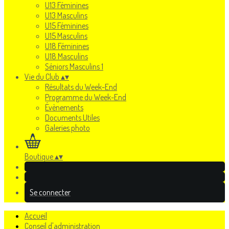
U13 Féminines
U13 Masculins
U15 Féminines
U15 Masculins
U18 Féminines
U18 Masculins
Séniors Masculins 1
Vie du Club
▴
▾
Résultats du Week-End
Programme du Week-End
Évènements
Documents Utiles
Galeries photo
Boutique
▴
▾
Se connecter
Accueil
Conseil d'administration