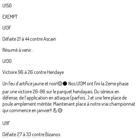
U15G
EXEMPT
U13F
Défaite 21 à 44 contre Ascain
Résumé à venir...
U13G
Victoire 96 à 26 contre Hendaye
Un feu d’artifice jaune et noir!🟡⚫ Nos U13M ont fini la 2eme phase
par une victoire 26-96 sur le parquet hendayais. Du sérieux en
défense, de l’application en attaque (parfois…) et une 1ere place de
poule amplement méritée. Maintenant place à notre vrai championnat
qui commence en janvier!! 💪🟡
U11F
Défaite 27 à 33 contre Bizanos