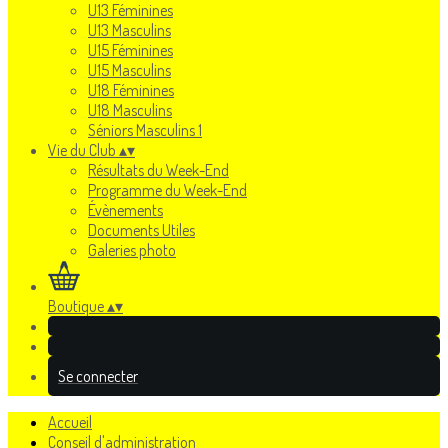
U13 Féminines
U13 Masculins
U15 Féminines
U15 Masculins
U18 Féminines
U18 Masculins
Séniors Masculins 1
Vie du Club
▴
▾
Résultats du Week-End
Programme du Week-End
Évènements
Documents Utiles
Galeries photo
Boutique
▴
▾
Se connecter
Accueil
Conseil d'administration