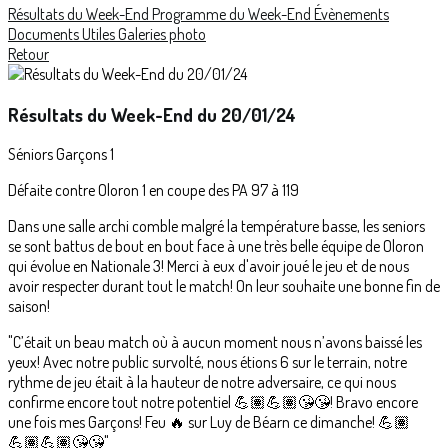
Résultats du Week-End
Programme du Week-End
Évènements
Documents Utiles
Galeries photo
Retour
Résultats du Week-End du 20/01/24
Séniors Garçons 1
Défaite contre Oloron 1 en coupe des PA 97 à 119
Dans une salle archi comble malgré la température basse, les seniors
se sont battus de bout en bout face à une très belle équipe de Oloron
qui évolue en Nationale 3! Merci à eux d'avoir joué le jeu et de nous
avoir respecter durant tout le match! On leur souhaite une bonne fin de
saison!
"C’était un beau match où à aucun moment nous n’avons baissé les
yeux! Avec notre public survolté, nous étions 6 sur le terrain, notre
rythme de jeu était à la hauteur de notre adversaire, ce qui nous
confirme encore tout notre potentiel 💪🏽💪🏽😘😘! Bravo encore
une fois mes Garçons! Feu 🔥 sur Luy de Béarn ce dimanche! 💪🏽
💪🏽💪🏽😘😘"