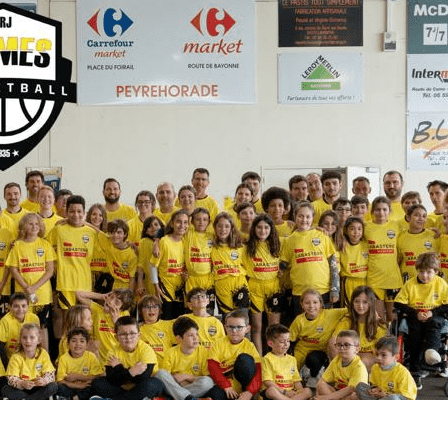
Exporter les lignes sélectionnées
Exporter toutes les colonnes
Exporter uniquement les colonnes affichées
Menu
<
>
Résultats du Week-End
Programme du Week-End
Évènements
Documents Utiles
Galeries photo
?>
Images de la page d'accueil
Cliquez pour éditer