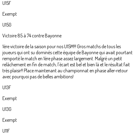
U15F
Exempt
U15G
Victoire 85 à 74 contre Bayonne
1ère victoire de la saison pour nos U15M!!! Gros matchs de tous les
joueurs qui ont su dominés cette équipe de Bayonne qui avait pourtant
remporté le match en 1ère phase assez largement. Malgré un petit
relâchement en fin de match, l'écart est bel et bien là et le résultat fait
très plaisir!! Place maintenant au championnat en phase aller-retour
avec pourquoi pas de belles ambitions!
U13F
Exempt
U13G
Exempt
U11F