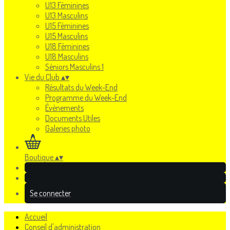
U13 Féminines
U13 Masculins
U15 Féminines
U15 Masculins
U18 Féminines
U18 Masculins
Séniors Masculins 1
Vie du Club
▴
▾
Résultats du Week-End
Programme du Week-End
Évènements
Documents Utiles
Galeries photo
Boutique
▴
▾
Se connecter
Accueil
Conseil d'administration