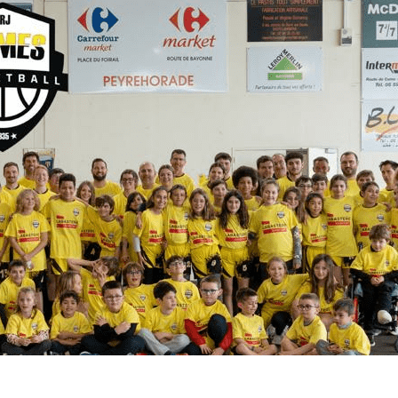
Exporter les lignes sélectionnées
Exporter toutes les colonnes
Exporter uniquement les colonnes affichées
Menu
<
>
Résultats du Week-End
Programme du Week-End
Évènements
Documents Utiles
Galeries photo
?>
Images de la page d'accueil
Cliquez pour éditer